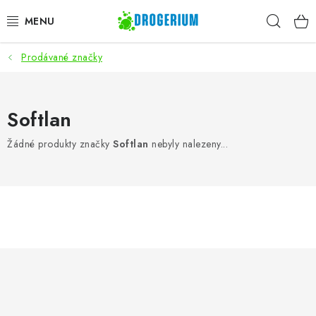
Přejít
Hleda
na
obsah
Prodávané značky
AKCE
PRACÍ PROSTŘEDKY
Softlan
MYTÍ NÁDOBÍ
Žádné produkty značky
Softlan
nebyly nalezeny...
ČISTÍCÍ PROSTŘEDKY
ZNAČKY