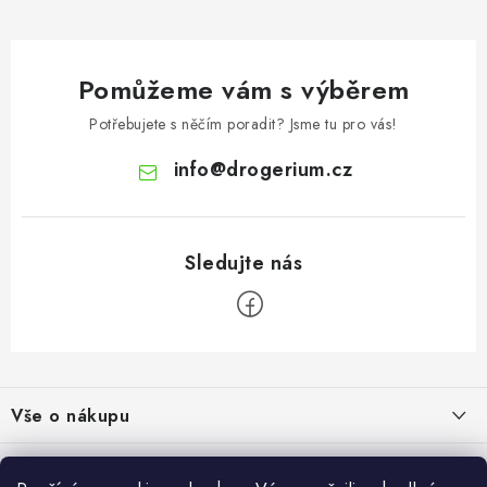
Pomůžeme vám s výběrem
Potřebujete s něčím poradit? Jsme tu pro vás!
info
@
drogerium.cz
Z
á
Vše o nákupu
p
a
Doprava a platba
Užitečné informace