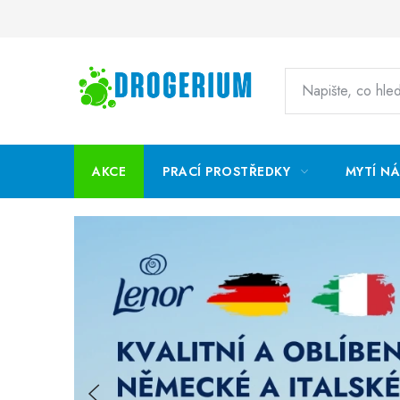
Přejít
na
obsah
AKCE
PRACÍ PROSTŘEDKY
MYTÍ N
D
R
O
G
E
Předchozí