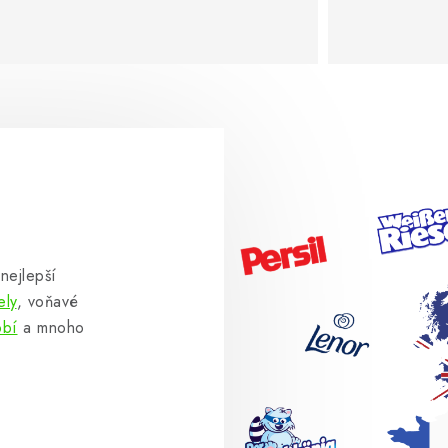
nejlepší
ely
, voňavé
obí
a mnoho