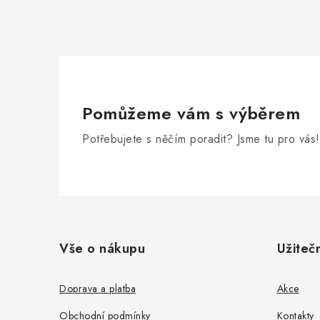
Pomůžeme vám s výběrem
Potřebujete s něčím poradit? Jsme tu pro vás!
Z
á
Vše o nákupu
Užiteč
p
a
Doprava a platba
Akce
t
Obchodní podmínky
Kontakty