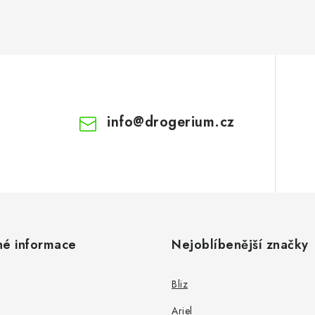
info
@
drogerium.cz
né informace
Nejoblíbenější značky
Bliz
Ariel