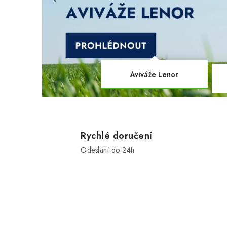
R
I
U
M
Aviváže Lenor
Rychlé doručení
Odeslání do 24h