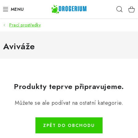
Přejít
Hleda
na
obsah
Prací prostředky
AKCE
PRACÍ PROSTŘEDKY
Aviváže
MYTÍ NÁDOBÍ
ČISTÍCÍ PROSTŘEDKY
Produkty teprve připravujeme.
ZNAČKY
Můžete se ale podívat na ostatní kategorie.
ZPĚT DO OBCHODU