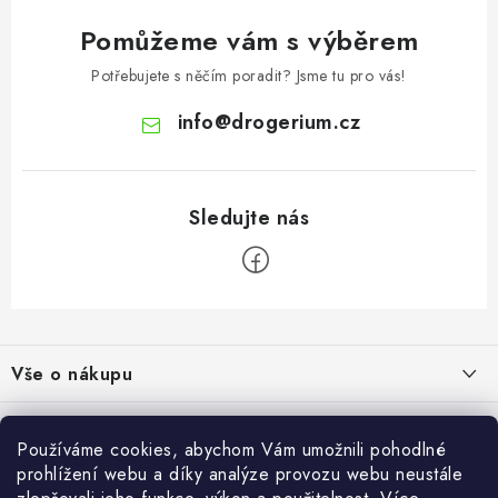
Pomůžeme vám s výběrem
Potřebujete s něčím poradit? Jsme tu pro vás!
info
@
drogerium.cz
Z
á
Vše o nákupu
p
a
Doprava a platba
Užitečné informace
t
Používáme cookies, abychom Vám umožnili pohodlné
Obchodní podmínky
í
prohlížení webu a díky analýze provozu webu neustále
Akce
Nejoblíbenější značky