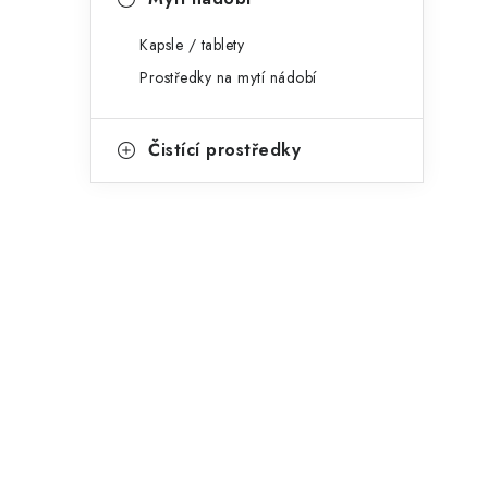
p
a
Kapsle / tablety
Prostředky na mytí nádobí
n
e
Čistící prostředky
l