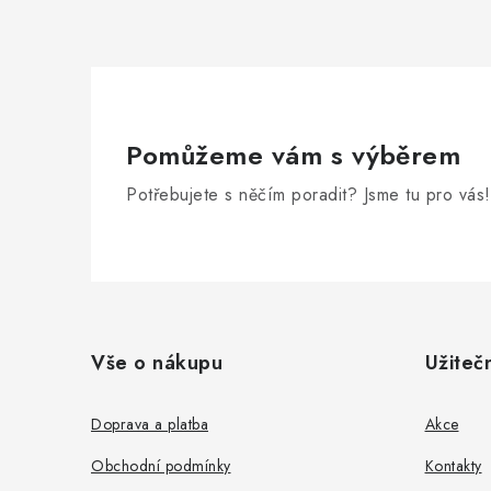
Pomůžeme vám s výběrem
Potřebujete s něčím poradit? Jsme tu pro vás!
Z
á
Vše o nákupu
Užiteč
p
a
Doprava a platba
Akce
t
Obchodní podmínky
Kontakty