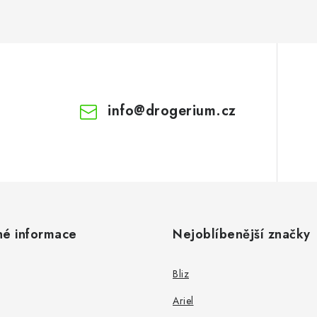
info
@
drogerium.cz
né informace
Nejoblíbenější značky
Bliz
Ariel