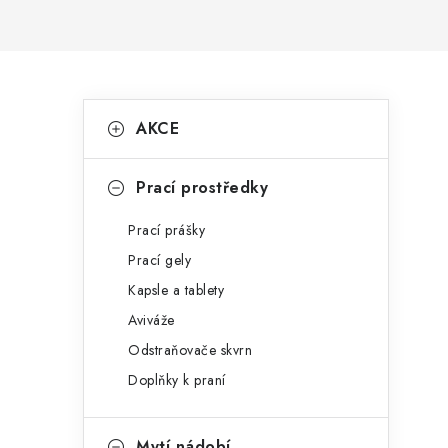
P
K
Přeskočit
AKCE
kategorie
a
o
t
s
Prací prostředky
e
t
Prací prášky
g
r
Prací gely
o
Kapsle a tablety
a
r
Aviváže
n
i
Odstraňovače skvrn
e
n
Doplňky k praní
í
Mytí nádobí