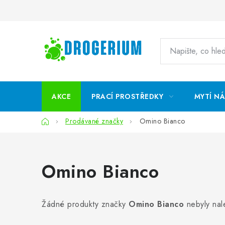
Přejít
na
obsah
AKCE
PRACÍ PROSTŘEDKY
MYTÍ N
Domů
Prodávané značky
Omino Bianco
Omino Bianco
Žádné produkty značky
Omino Bianco
nebyly nal