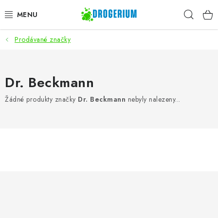
Přejít
Hleda
na
obsah
Prodávané značky
AKCE
PRACÍ PROSTŘEDKY
Dr. Beckmann
MYTÍ NÁDOBÍ
Žádné produkty značky
Dr. Beckmann
nebyly nalezeny...
ČISTÍCÍ PROSTŘEDKY
ZNAČKY