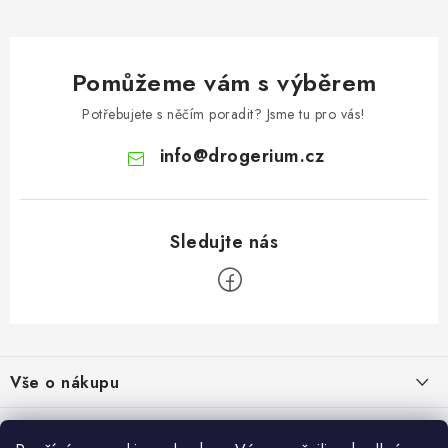
Pomůžeme vám s výběrem
Potřebujete s něčím poradit? Jsme tu pro vás!
info
@
drogerium.cz
Z
á
Vše o nákupu
p
a
Doprava a platba
Užitečné informace