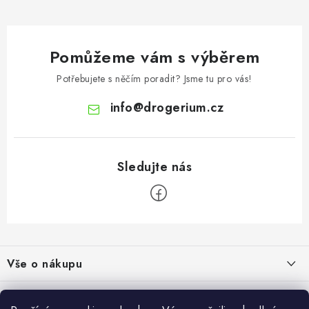
Pomůžeme vám s výběrem
Potřebujete s něčím poradit? Jsme tu pro vás!
info
@
drogerium.cz
Z
á
Vše o nákupu
p
a
Doprava a platba
Užitečné informace