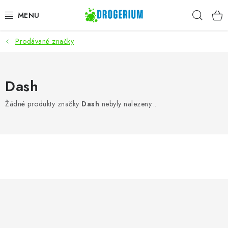
Přejít
Hleda
na
obsah
Prodávané značky
AKCE
PRACÍ PROSTŘEDKY
Dash
MYTÍ NÁDOBÍ
Žádné produkty značky
Dash
nebyly nalezeny...
ČISTÍCÍ PROSTŘEDKY
ZNAČKY