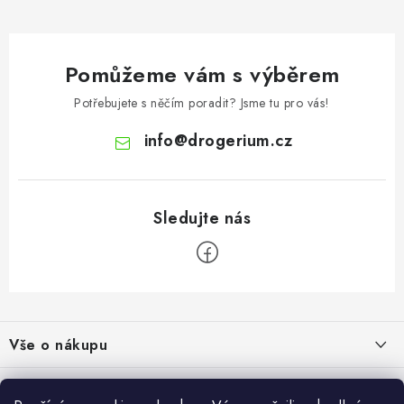
Pomůžeme vám s výběrem
Potřebujete s něčím poradit? Jsme tu pro vás!
info
@
drogerium.cz
Z
á
Vše o nákupu
p
a
Doprava a platba
Užitečné informace