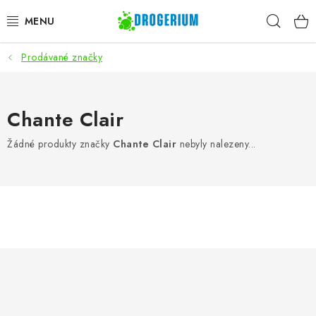
Přejít
Hleda
na
obsah
Prodávané značky
AKCE
PRACÍ PROSTŘEDKY
Chante Clair
MYTÍ NÁDOBÍ
Žádné produkty značky
Chante Clair
nebyly nalezeny...
ČISTÍCÍ PROSTŘEDKY
ZNAČKY