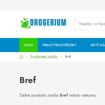
Přejít
na
obsah
AKCE
PRACÍ PROSTŘEDKY
MYTÍ N
Domů
Prodávané značky
Bref
Bref
Žádné produkty značky
Bref
nebyly nalezeny...