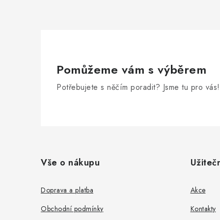
Pomůžeme vám s výběrem
Potřebujete s něčím poradit? Jsme tu pro vás!
Z
á
Vše o nákupu
Užiteč
p
a
Doprava a platba
Akce
t
Obchodní podmínky
Kontakty