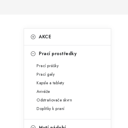
P
K
Přeskočit
AKCE
kategorie
a
o
t
s
Prací prostředky
e
t
Prací prášky
g
r
Prací gely
o
Kapsle a tablety
a
r
Aviváže
n
i
Odstraňovače skvrn
e
n
Doplňky k praní
í
Mytí nádobí