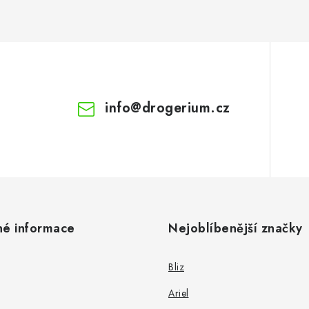
info
@
drogerium.cz
né informace
Nejoblíbenější značky
Bliz
Ariel