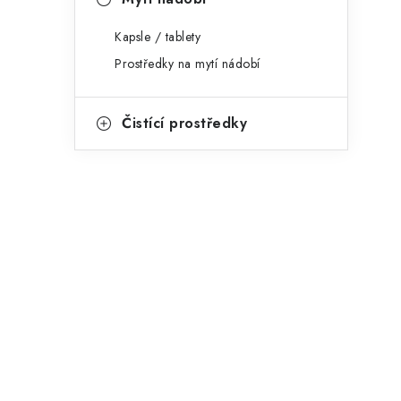
p
a
Kapsle / tablety
Prostředky na mytí nádobí
n
e
Čistící prostředky
l