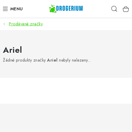
Přejít
Hleda
na
obsah
Prodávané značky
AKCE
PRACÍ PROSTŘEDKY
Ariel
MYTÍ NÁDOBÍ
Žádné produkty značky
Ariel
nebyly nalezeny...
ČISTÍCÍ PROSTŘEDKY
ZNAČKY