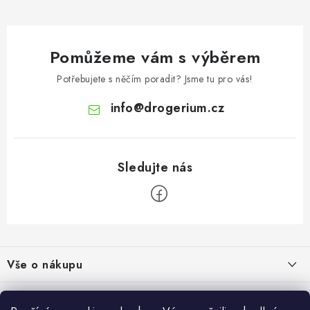
Pomůžeme vám s výběrem
Potřebujete s něčím poradit? Jsme tu pro vás!
info
@
drogerium.cz
Z
á
Vše o nákupu
p
a
Doprava a platba
Užitečné informace