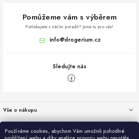
Pomůžeme vám s výběrem
Potřebujete s něčím poradit? Jsme tu pro vás!
info
@
drogerium.cz
Z
á
Vše o nákupu
p
a
Doprava a platba
Užitečné informace
t
Používáme cookies, abychom Vám umožnili pohodlné
Obchodní podmínky
prohlížení webu a díky analýze provozu webu neustále
Akce